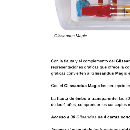
Glissandus Magic
Con la flauta y el complemento del
Glissa
representaciones gráficas que ofrece la c
gráficas convierten al
Glissandus Magic
e
Con el
Glissandus Magic
las percepciones
La
flauta de émbolo transparente
, las 2
de los 4 años, comprender los conceptos 
Acceso a 30
Glisandos
de 4 cartas son
Acceso al manual de
instrucciones
del 