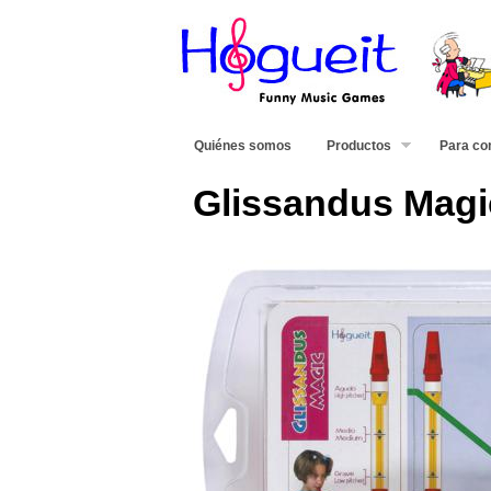
Quiénes somos
Productos
Para co
Glissandus Magi